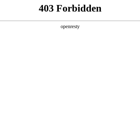
企业业务
个人业务
了解我们
投资者
面向对象
EN
Global
生就是博技术策源地开放课题计划面向学术界、产
属单位的全职人员，且长期从事与开放课题
技术策源地