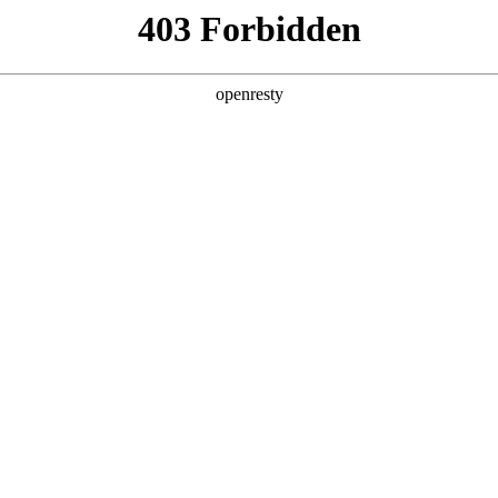
企业业务
个人业务
了解我们
投资者
件
>
生物检测
物检测
mg·人生就是博研发的生物检测产品具有微型化、集成化、自动
EN
Global
监测、司法鉴定等领域。